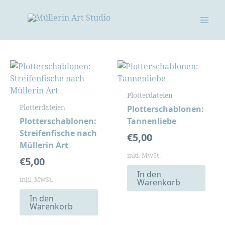
Zum
Inhalt
springen
Plotterdateien
Plotterdateien
Plotterschablonen:
Plotterschablonen:
Tannenliebe
Streifenfische nach
€
5,00
Müllerin Art
inkl. MwSt.
€
5,00
In den
inkl. MwSt.
Warenkorb
In den
Warenkorb