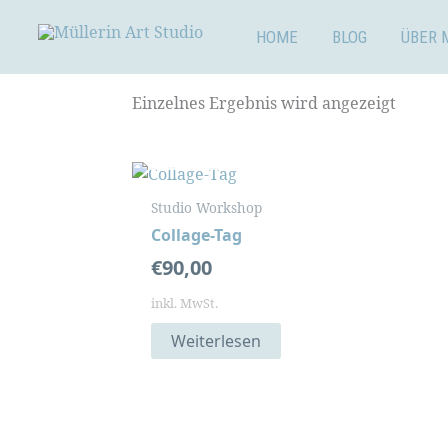
Zum
Inhalt
HOME
BLOG
ÜBER 
springen
Einzelnes Ergebnis wird angezeigt
NICHT VORRÄTIG
Studio Workshop
Collage-Tag
€
90,00
inkl. MwSt.
Weiterlesen