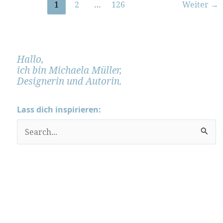
1
2
…
126
Weiter
→
Hallo,
ich bin Michaela Müller,
Designerin und Autorin.
Lass dich inspirieren:
S
u
c
h
e
n