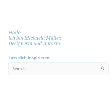
Hallo,
ich bin Michaela Müller,
Designerin und Autorin.
Lass dich inspirieren:
S
u
c
h
e
n