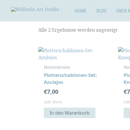
Zum
Inhalt
HOME
BLOG
ÜBER 
springen
Alle 2 Ergebnisse werden angezeigt
Plotterdateien
Plo
Plotterschablonen-Set:
Pl
Azulejos
Kn
€
7,00
€
7
inkl. MwSt.
ink
In den Warenkorb