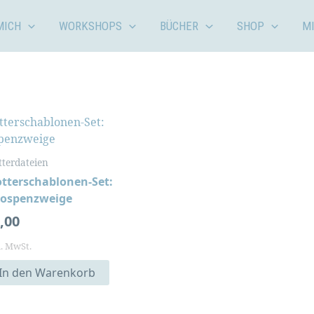
MICH
WORKSHOPS
BÜCHER
SHOP
M
tterdateien
otterschablonen-Set:
ospenzweige
,00
l. MwSt.
In den Warenkorb