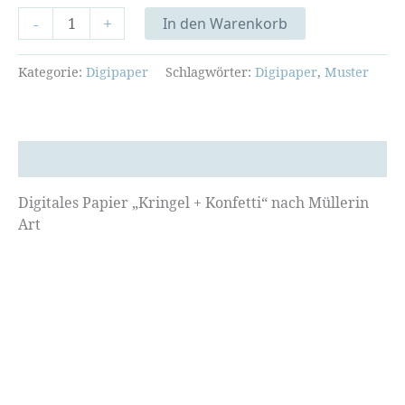
Digipaper
-
+
In den Warenkorb
Kringel
+
Kategorie:
Digipaper
Schlagwörter:
Digipaper
,
Muster
Konfetti
Menge
Beschreibung
Digitales Papier „Kringel + Konfetti“ nach Müllerin
Art