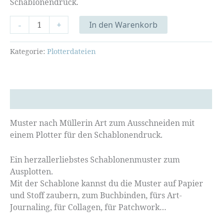
Schablonendruck.
Plotterschablone:
-
+
In den Warenkorb
Herzallerliebst
Menge
Kategorie:
Plotterdateien
Beschreibung
Muster nach Müllerin Art zum Ausschneiden mit
einem Plotter für den Schablonendruck.
Ein herzallerliebstes Schablonenmuster zum
Ausplotten.
Mit der Schablone kannst du die Muster auf Papier
und Stoff zaubern, zum Buchbinden, fürs Art-
Journaling, für Collagen, für Patchwork…