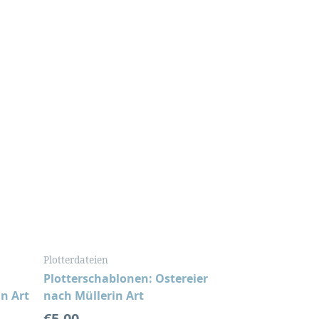
Plotterdateien
Plotterschablonen: Ostereier
in Art
nach Müllerin Art
€
5,00