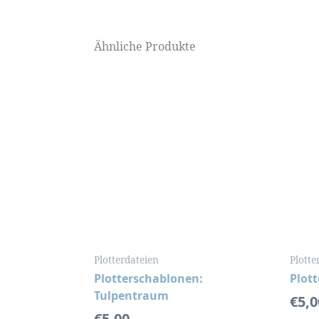
Ähnliche Produkte
Plotterdateien
Plotte
Plotterschablonen:
Plott
Tulpentraum
€
5,0
€
5,00