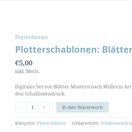
Plotterdateien
Plotterschablonen: Blätte
€
5,00
inkl. MwSt.
Digitales Set von Blätter-Mustern nach Müllerin Ar
den Schablonendruck.
Plotterschablonen:
-
+
In den Warenkorb
Blätterwirbel
Menge
Kategorie:
Plotterdateien
Schlagwörter:
Schablonendru