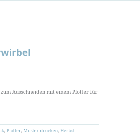
rwirbel
t zum Ausschneiden mit einem Plotter für
ck
,
Plotter
,
Muster drucken
,
Herbst