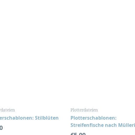
rdateien
Plotterdateien
erschablonen: Stilblüten
Plotterschablonen:
Streifenfische nach Müller
0
€
5,00