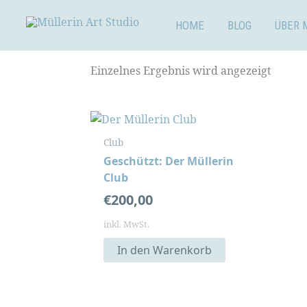
Zum
Inhalt
HOME
BLOG
ÜBER 
springen
Einzelnes Ergebnis wird angezeigt
Club
Geschützt: Der Müllerin
Club
€
200,00
inkl. MwSt.
In den Warenkorb