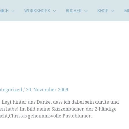
MICH
WORKSHOPS
BÜCHER
SHOP
M
ategorized
/
30. November 2009
iegt hinter uns.Danke, dass ich dabei sein durfte und
en habe! Im Bild meine Skizzenbücher, der 2-händige
icht,Christas geheimnisvolle Pusteblumen.