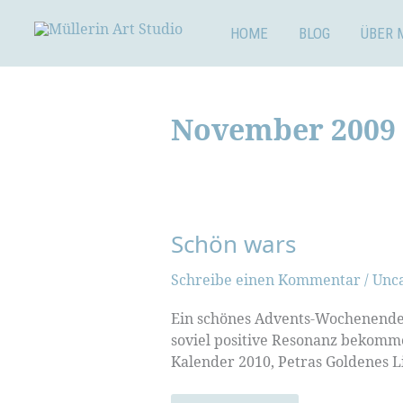
Zum
Inhalt
HOME
BLOG
ÜBER 
springen
November 2009
Schön wars
Schreibe einen Kommentar
/
Unc
Ein schönes Advents-Wochenende l
soviel positive Resonanz bekomm
Kalender 2010, Petras Goldenes L