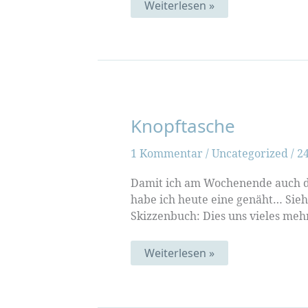
Schön
Weiterlesen »
wars
Knopftasche
1 Kommentar
/
Uncategorized
/
2
Damit ich am Wochenende auch di
habe ich heute eine genäht… Sieh
Skizzenbuch: Dies uns vieles meh
Knopftasche
Weiterlesen »