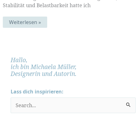
Stabilität und Belastbarkeit hatte ich
Auspacken
Weiterlesen »
(Mustermittwoch
187)
Hallo,
ich bin Michaela Müller,
Designerin und Autorin.
Lass dich inspirieren:
S
u
c
h