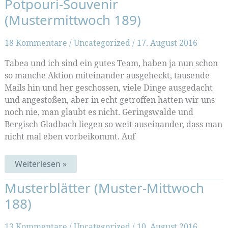
Potpouri-Souvenir
(Mustermittwoch 189)
18 Kommentare
/
Uncategorized
/
17. August 2016
Tabea und ich sind ein gutes Team, haben ja nun schon
so manche Aktion miteinander ausgeheckt, tausende
Mails hin und her geschossen, viele Dinge ausgedacht
und angestoßen, aber in echt getroffen hatten wir uns
noch nie, man glaubt es nicht. Geringswalde und
Bergisch Gladbach liegen so weit auseinander, dass man
nicht mal eben vorbeikommt. Auf
Potpouri-
Weiterlesen »
Souvenir
(Mustermittwoch
Musterblätter (Muster-Mittwoch
189)
188)
13 Kommentare
/
Uncategorized
/
10. August 2016