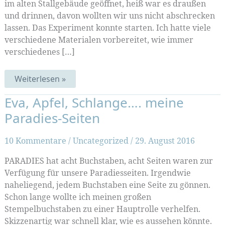
im alten Stallgebäude geöffnet, heiß war es draußen
und drinnen, davon wollten wir uns nicht abschrecken
lassen. Das Experiment konnte starten. Ich hatte viele
verschiedene Materialen vorbereitet, wie immer
verschiedenes […]
Bunte
Weiterlesen »
Sommer-
Experimente
Eva, Apfel, Schlange…. meine
(Muster-
Mittwoch
Paradies-Seiten
191)
10 Kommentare
/
Uncategorized
/
29. August 2016
PARADIES hat acht Buchstaben, acht Seiten waren zur
Verfügung für unsere Paradiesseiten. Irgendwie
naheliegend, jedem Buchstaben eine Seite zu gönnen.
Schon lange wollte ich meinen großen
Stempelbuchstaben zu einer Hauptrolle verhelfen.
Skizzenartig war schnell klar, wie es aussehen könnte.