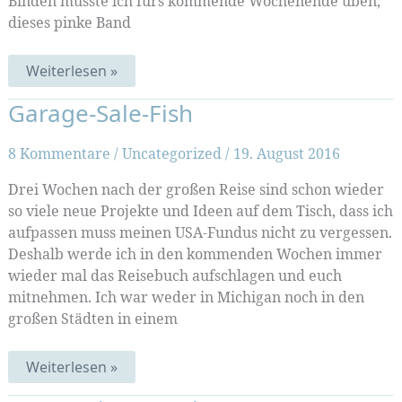
Binden musste ich fürs kommende Wochenende üben,
dieses pinke Band
Mohmuster
Weiterlesen »
und
Souvenirbuch
Garage-Sale-Fish
(Muster-
Mittwoch
190)
8 Kommentare
/
Uncategorized
/
19. August 2016
Drei Wochen nach der großen Reise sind schon wieder
so viele neue Projekte und Ideen auf dem Tisch, dass ich
aufpassen muss meinen USA-Fundus nicht zu vergessen.
Deshalb werde ich in den kommenden Wochen immer
wieder mal das Reisebuch aufschlagen und euch
mitnehmen. Ich war weder in Michigan noch in den
großen Städten in einem
Garage-
Weiterlesen »
Sale-
Fish