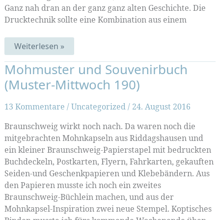
Ganz nah dran an der ganz ganz alten Geschichte. Die
Drucktechnik sollte eine Kombination aus einem
Eva,
Weiterlesen »
Apfel,
Schlange….
Mohmuster und Souvenirbuch
meine
Paradies-
(Muster-Mittwoch 190)
Seiten
13 Kommentare
/
Uncategorized
/
24. August 2016
Braunschweig wirkt noch nach. Da waren noch die
mitgebrachten Mohnkapseln aus Riddagshausen und
ein kleiner Braunschweig-Papierstapel mit bedruckten
Buchdeckeln, Postkarten, Flyern, Fahrkarten, gekauften
Seiden-und Geschenkpapieren und Klebebändern. Aus
den Papieren musste ich noch ein zweites
Braunschweig-Büchlein machen, und aus der
Mohnkapsel-Inspiration zwei neue Stempel. Koptisches