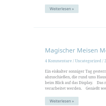
Ehrenwort
Weiterlesen »
:
Inkonsequenz
Magischer Meisen 
4 Kommentare
/
Uncategorized
/
Ein eiskalter sonniger Tag gester
abzuschießen, die rund ums Haus f
beim Blick auf das Display. Das
verarbeitet werden. Genießt wei
Magischer
Weiterlesen »
Meisen