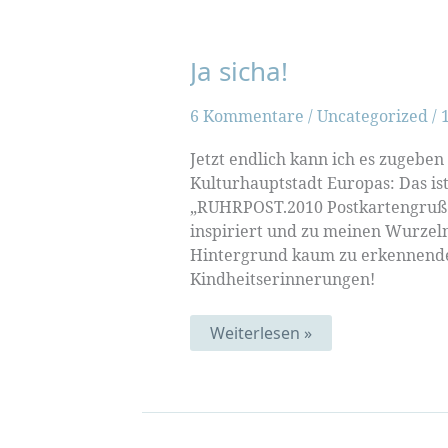
Ja sicha!
6 Kommentare
/
Uncategorized
/
Jetzt endlich kann ich es zugeben
Kulturhauptstadt Europas: Das i
„RUHRPOST.2010 Postkartengruß in
inspiriert und zu meinen Wurzeln 
Hintergrund kaum zu erkennende
Kindheitserinnerungen!
Ja
Weiterlesen »
sicha!