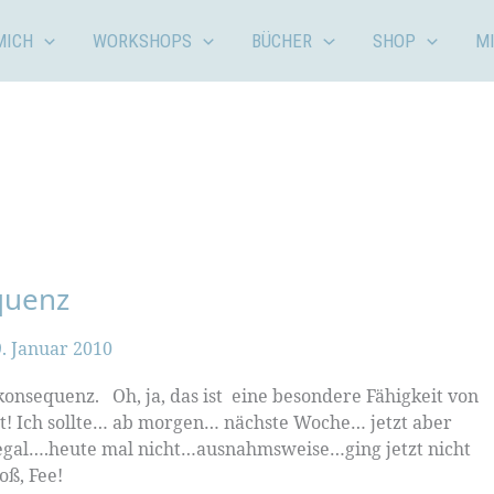
MICH
WORKSHOPS
BÜCHER
SHOP
M
quenz
. Januar 2010
nsequenz. Oh, ja, das ist eine besondere Fähigkeit von
ert! Ich sollte… ab morgen… nächste Woche… jetzt aber
t egal….heute mal nicht…ausnahmsweise…ging jetzt nicht
ß, Fee!