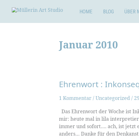
Zum
Inhalt
HOME
BLOG
ÜBER 
springen
Januar 2010
Ehrenwort : Inkonse
1 Kommentar
/
Uncategorized
/
29
Das Ehrenwort der Woche ist Inko
mir: heute mal in lila interpreti
immer und sofort…. ach, ist jetz
anders… Danke für den Denkansto