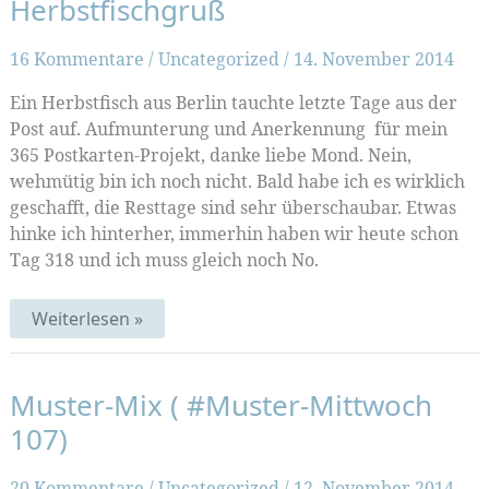
Herbstfischgruß
108)
16 Kommentare
/
Uncategorized
/
14. November 2014
Ein Herbstfisch aus Berlin tauchte letzte Tage aus der
Post auf. Aufmunterung und Anerkennung für mein
365 Postkarten-Projekt, danke liebe Mond. Nein,
wehmütig bin ich noch nicht. Bald habe ich es wirklich
geschafft, die Resttage sind sehr überschaubar. Etwas
hinke ich hinterher, immerhin haben wir heute schon
Tag 318 und ich muss gleich noch No.
Herbstfischgruß
Weiterlesen »
Muster-Mix ( #Muster-Mittwoch
107)
20 Kommentare
/
Uncategorized
/
12. November 2014