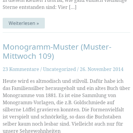
in diesem kleinen Tutorial, wie ganz einfach vielfältige
Sterne entstanden sind: Vier […]
Ösensterne
Weiterlesen »
Monogramm-Muster (Muster-
Mittwoch 109)
23 Kommentare
/
Uncategorized
/
26. November 2014
Heute wird es altmodisch und stilvoll. Dafür habe ich
das Familiensilber herausgeholt und ein altes Buch über
Monogramme von 1881. Es ist eine Sammlung von
Monogramm-Vorlagen, die z.B. Goldschmiede auf
silberne Löffel gravieren konnten. Die Formenvielfalt
ist verspielt und schnörkelig, so dass die Buchstaben
selber kaum noch lesbar sind. Vielleicht auch nur für
unsere Sehgewohnheiten