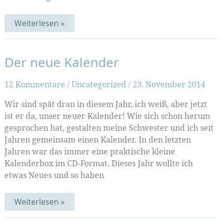
Monogramm-
Weiterlesen »
Muster
(Muster-
Mittwoch
109)
Der neue Kalender
12 Kommentare
/
Uncategorized
/
23. November 2014
Wir sind spät dran in diesem Jahr, ich weiß, aber jetzt
ist er da, unser neuer Kalender! Wie sich schon herum
gesprochen hat, gestalten meine Schwester und ich seit
Jahren gemeinsam einen Kalender. In den letzten
Jahren war das immer eine praktische kleine
Kalenderbox im CD-Format. Dieses Jahr wollte ich
etwas Neues und so haben
Der
Weiterlesen »
neue
Kalender