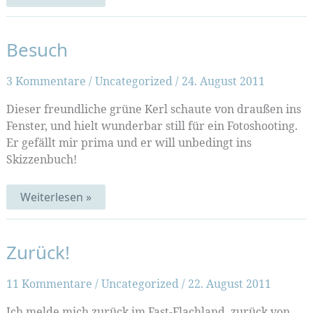
am
Freitag
Besuch
3 Kommentare
/
Uncategorized
/
24. August 2011
Dieser freundliche grüne Kerl schaute von draußen ins
Fenster, und hielt wunderbar still für ein Fotoshooting.
Er gefällt mir prima und er will unbedingt ins
Skizzenbuch!
Besuch
Weiterlesen »
Zurück!
11 Kommentare
/
Uncategorized
/
22. August 2011
Ich melde mich zurück im Fast-Flachland, zurück von