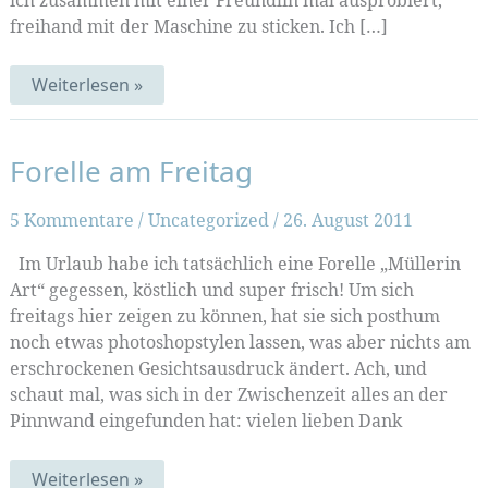
ich zusammen mit einer Freundlin mal ausprobiert,
freihand mit der Maschine zu sticken. Ich […]
Apfel-
Weiterlesen »
Birnen-
Stick
Forelle am Freitag
5 Kommentare
/
Uncategorized
/
26. August 2011
Im Urlaub habe ich tatsächlich eine Forelle „Müllerin
Art“ gegessen, köstlich und super frisch! Um sich
freitags hier zeigen zu können, hat sie sich posthum
noch etwas photoshopstylen lassen, was aber nichts am
erschrockenen Gesichtsausdruck ändert. Ach, und
schaut mal, was sich in der Zwischenzeit alles an der
Pinnwand eingefunden hat: vielen lieben Dank
Forelle
Weiterlesen »