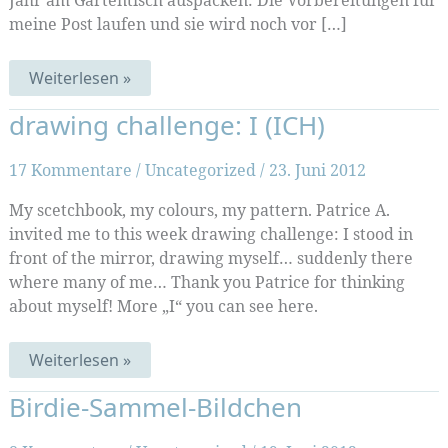
Jahr am Gartentisch auspacken: Die Vorbereitungen für
meine Post laufen und sie wird noch vor […]
Sommer-
Weiterlesen »
Wasserfarben-
Post
drawing challenge: I (ICH)
17 Kommentare
/
Uncategorized
/
23. Juni 2012
My scetchbook, my colours, my pattern. Patrice A.
invited me to this week drawing challenge: I stood in
front of the mirror, drawing myself… suddenly there
where many of me… Thank you Patrice for thinking
about myself! More „I“ you can see here.
drawing
Weiterlesen »
challenge:
I
Birdie-Sammel-Bildchen
(ICH)