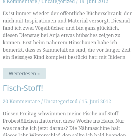
8 Kommentare
/
Uncategorized
/
19. Juni 2012
Es ist immer wieder der öffentliche Bücherschrank, der
mich mit Inspirationen und Material versorgt. Diesmal
fand ich zwei Vögelbücher und bin ganz glücklich,
diesen Dienstag bei Anja etwas hübsches zeigen zu
können. Erst beim näherem Hinschauen habe ich
bemerkt, dass es Sammelalben sind, die vor langer Zeit
ein fleissiges Kind komplett bestückt hat: mit Bildern
Birdie-
Weiterlesen »
Sammel-
Bildchen
Fisch-Stoff!
20 Kommentare
/
Uncategorized
/
15. Juni 2012
Diesen Freitag schwimmen meine Fische auf Stoff!
Probestöffchen flatterten diese Woche ins Haus. Nur
was mache ich jetzt daraus? Die Nähmaschine hält
dieses Jahr Winterschlaf, den sollte ich bald beenden.