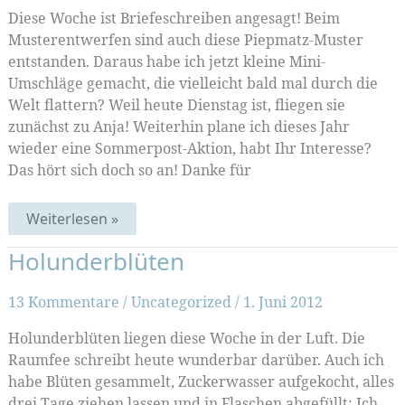
Diese Woche ist Briefeschreiben angesagt! Beim
Musterentwerfen sind auch diese Piepmatz-Muster
entstanden. Daraus habe ich jetzt kleine Mini-
Umschläge gemacht, die vielleicht bald mal durch die
Welt flattern? Weil heute Dienstag ist, fliegen sie
zunächst zu Anja! Weiterhin plane ich dieses Jahr
wieder eine Sommerpost-Aktion, habt Ihr Interesse?
Das hört sich doch so an! Danke für
Birdie
Weiterlesen »
Briefchen
Holunderblüten
13 Kommentare
/
Uncategorized
/
1. Juni 2012
Holunderblüten liegen diese Woche in der Luft. Die
Raumfee schreibt heute wunderbar darüber. Auch ich
habe Blüten gesammelt, Zuckerwasser aufgekocht, alles
drei Tage ziehen lassen und in Flaschen abgefüllt: Ich