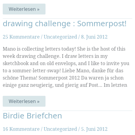
Hier
Weiterlesen »
geht
die
drawing challenge : Sommerpost!
Post
ab!
25 Kommentare
/
Uncategorized
/
8. Juni 2012
Mano is collecting letters today! She is the host of this
week drawing challenge. I draw letters in my
sketchbook and on old envelops, and I like to invite you
to a sommer-letter-swap! Liebe Mano, danke für das
schöne Thema! Sommerpost 2012 Da waren ja schon
einige ganz neugierig, und gierig auf Post… Im letzten
drawing
Weiterlesen »
challenge
:
Birdie Briefchen
Sommerpost!
16 Kommentare
/
Uncategorized
/
5. Juni 2012