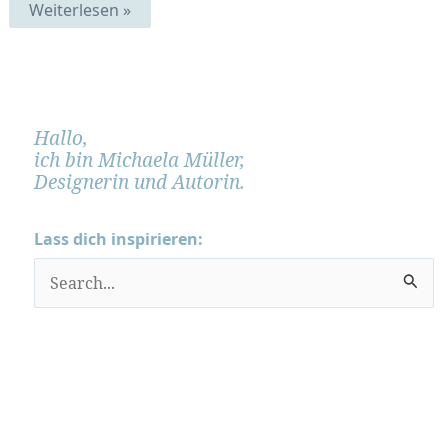
Hühnchen
Weiterlesen »
nach
Maß
Hallo,
ich bin Michaela Müller,
Designerin und Autorin.
Lass dich inspirieren:
S
u
c
h
e