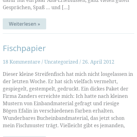
dafür mit ein paar Aha-Erlebnissen, ganz vielen guten
Gesprächen, Spaß … und […]
Der
Weiterlesen »
Buchbinde-
Tag
Fischpapier
18 Kommentare
/
Uncategorized
/
26. April 2012
Dieser kleine Streifenfisch hat mich nicht losgelassen in
der letzten Woche. Er hat sich vielfach vermehrt,
gespiegelt, gestempelt, gedruckt. Ein dickes Paket der
Firma Zanders erreichte mich: Ich hatte nach kleinen
Mustern von Einbandmaterial gefragt und riesige
Bögen Efalin in verschiedenen Farben erhalten.
Wunderbares Bucheinbandmaterial, das jetzt schon
mein Fischmuster trägt. Vielleicht gibt es jemanden,