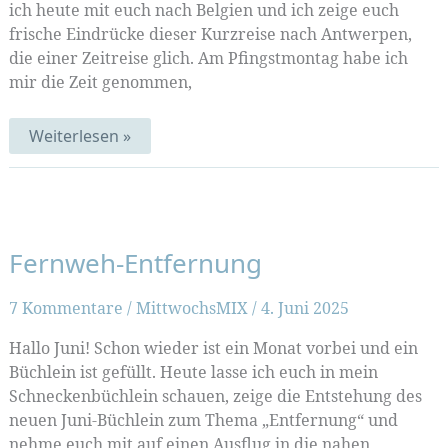
ich heute mit euch nach Belgien und ich zeige euch
frische Eindrücke dieser Kurzreise nach Antwerpen,
die einer Zeitreise glich. Am Pfingstmontag habe ich
mir die Zeit genommen,
Pfingst-
Weiterlesen »
Zeitreise
vom
Buchdruck
zum
Patchwork
Fernweh-Entfernung
7 Kommentare
/
MittwochsMIX
/
4. Juni 2025
Hallo Juni! Schon wieder ist ein Monat vorbei und ein
Büchlein ist gefüllt. Heute lasse ich euch in mein
Schneckenbüchlein schauen, zeige die Entstehung des
neuen Juni-Büchlein zum Thema „Entfernung“ und
nehme euch mit auf einen Ausflug in die nahen