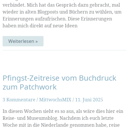
verbindet. Mich hat das Gespräch dazu gebracht, mal
wieder in alten Blogposts und Büchern zu wühlen, um
Erinnerungen aufzufrischen. Diese Erinnerungen
haben mich direkt auf neue Ideen
Erinnerungen
Weiterlesen »
und
Experimente:
Das
Mittwochs-
Interview
im
Juni
Pfingst-Zeitreise vom Buchdruck
zum Patchwork
3 Kommentare
/
MittwochsMIX
/
11. Juni 2025
In diesen Wochen sieht es so aus, als wäre dies hier ein
Reise- und Museumsblog. Nachdem ich euch letzte
Woche mit in die Niederlande genommen habe, reise