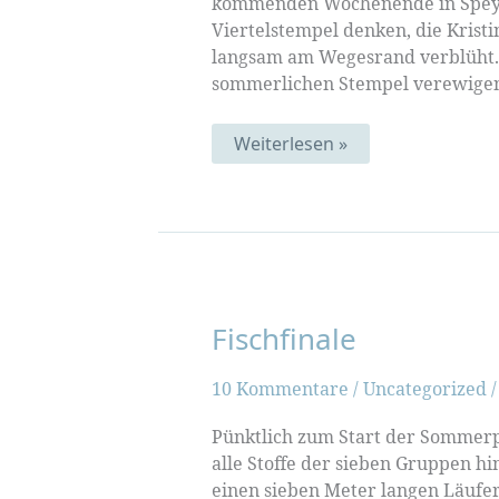
kommenden Wochenende in Speyer
Viertelstempel denken, die Kristi
langsam am Wegesrand verblüht. B
sommerlichen Stempel verewigen
Stempel-
Weiterlesen »
Paradies
(Mustermittwoch
185)
Fischfinale
10 Kommentare
/
Uncategorized
Pünktlich zum Start der Sommerpo
alle Stoffe der sieben Gruppen 
einen sieben Meter langen Läufer