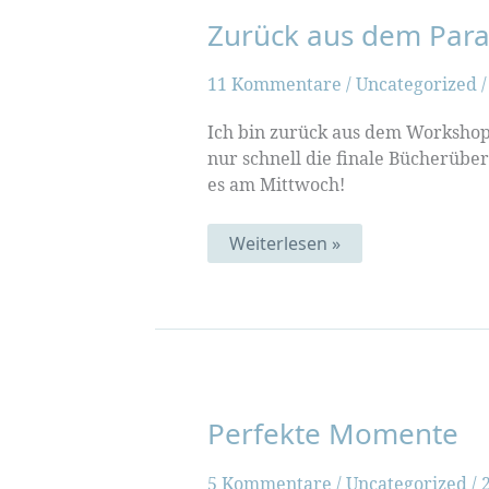
Zurück aus dem Para
11 Kommentare
/
Uncategorized
Ich bin zurück aus dem Workshop-P
nur schnell die finale Bücherüber
es am Mittwoch!
Zurück
Weiterlesen »
aus
dem
Paradies
Perfekte Momente
5 Kommentare
/
Uncategorized
/