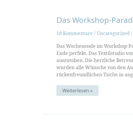
Das Workshop-Parad
18 Kommentare
/
Uncategorized
Das Wochenende im Workshop-Par
Ende perfekt. Das Textilstudio von
auszutoben. Die herzliche Betreu
wurden alle Wünsche von den Aug
rückenfreundlichen Tische in an
Das
Weiterlesen »
Workshop-
Paradies