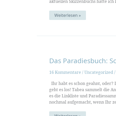
aktuellen Skizzenbuchs hatte ich
Blättern
Weiterlesen »
im
Paradies
(Muster-
Mittwoch
184)
Das Paradiesbuch: S
16 Kommentare
/
Uncategorized
Ihr habt es schon geahnt, oder? 
geht es los! Tabea sammelt die A
es die Linkliste und Paradiessamm
nochmal aufgemacht, wenn Ihr zeig
Das