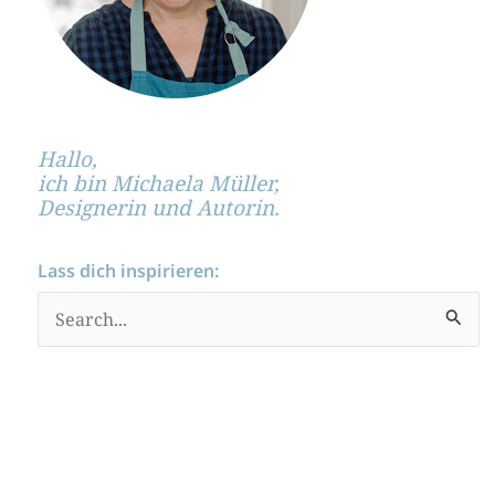
Hallo,
ich bin Michaela Müller,
Designerin und Autorin.
Lass dich inspirieren:
S
u
c
h
e