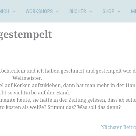
MICH
WORKSHOPS
BÜCHER
SHOP
M
gestempelt
Töchterlein und ich haben geschnitzt und gestempelt wie d
Weltmeister.
mpel auf Korken aufzukleben, dann hat man mehr in der Han
cht so viel Farbe auf der Hand.
nte heute, sie hätte in der Zeitung gelesen, dass ab sofo
o kosten als weiße? Stimmt das? Was soll das denn?
Nächster Beit