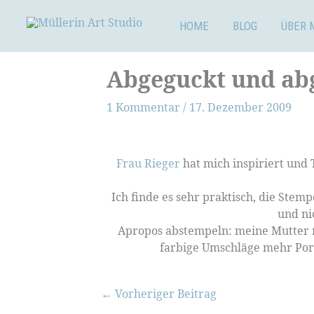
Zum
Inhalt
HOME
BLOG
ÜBER 
springen
Abgeguckt und ab
1 Kommentar
/
17. Dezember 2009
Frau Rieger
hat mich inspiriert und 
Ich finde es sehr praktisch, die Ste
und ni
Apropos abstempeln: meine Mutter mei
farbige Umschläge mehr Port
←
Vorheriger Beitrag