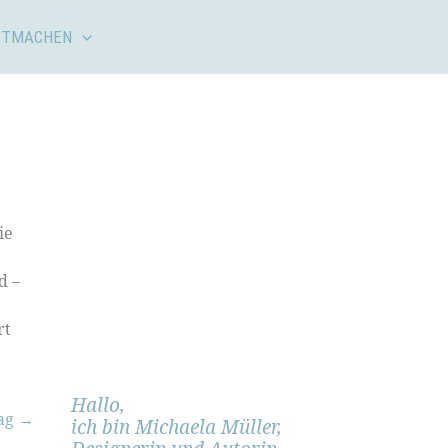
ITMACHEN
ie
d –
rt
Hallo,
rag
→
ich bin Michaela Müller,