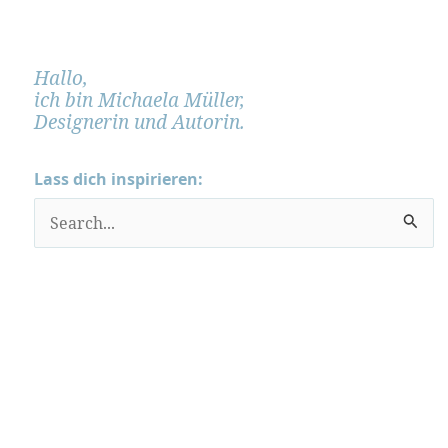
Hallo,
ich bin Michaela Müller,
Designerin und Autorin.
Lass dich inspirieren:
S
u
c
h
e
n
n