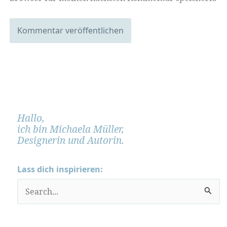
Hallo,
ich bin Michaela Müller,
Designerin und Autorin.
Lass dich inspirieren:
S
u
c