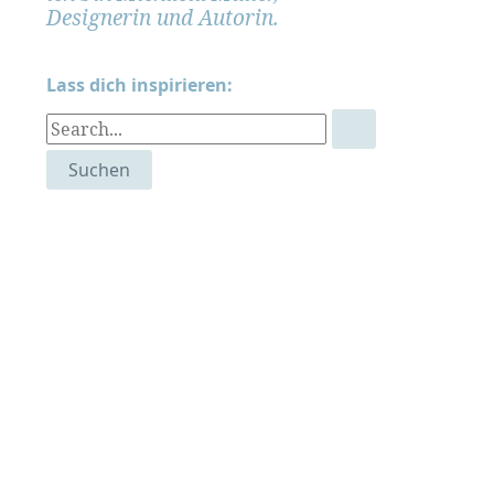
Designerin und Autorin.
Lass dich inspirieren:
S
u
c
h
e
n
n
a
c
h