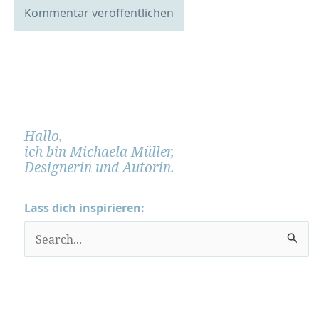
Hallo,
ich bin Michaela Müller,
Designerin und Autorin.
Lass dich inspirieren:
S
u
c
h