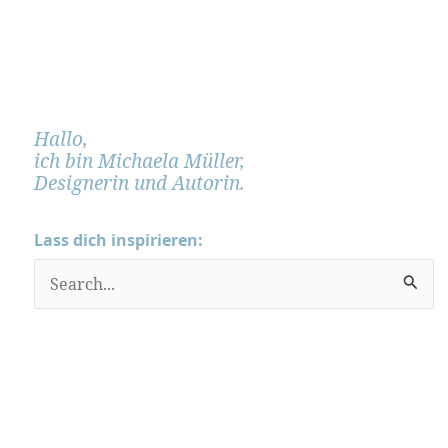
Hallo,
ich bin Michaela Müller,
Designerin und Autorin.
Lass dich inspirieren:
S
u
c
h
e