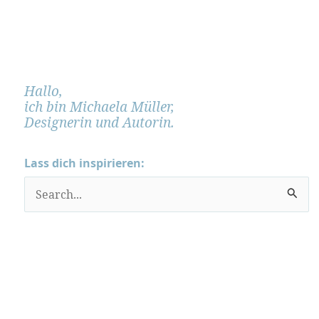
Hallo,
ich bin Michaela Müller,
Designerin und Autorin.
Lass dich inspirieren:
S
u
c
h
e
n