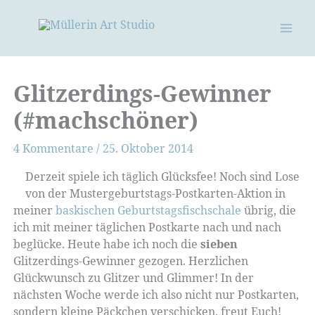
Zum
Inhalt
springen
Glitzerdings-Gewinner
(#machschöner)
4 Kommentare
/
25. Oktober 2014
Derzeit spiele ich täglich Glücksfee! Noch sind Lose
von der Mustergeburtstags-Postkarten-Aktion in
meiner
baskischen Geburtstagsfischschale
übrig, die
ich mit meiner täglichen Postkarte nach und nach
beglücke. Heute habe ich noch die
sieben
Glitzerdings-Gewinner gezogen. Herzlichen
Glückwunsch zu Glitzer und Glimmer! In der
nächsten Woche werde ich also nicht nur Postkarten,
sondern kleine Päckchen verschicken, freut Euch!