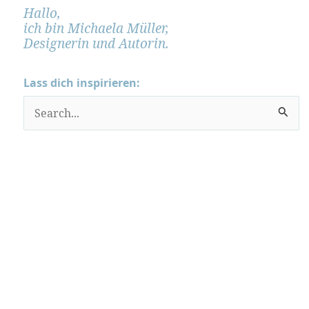
Hallo,
ich bin Michaela Müller,
Designerin und Autorin.
Lass dich inspirieren:
S
u
c
h
e
n
n
a
c