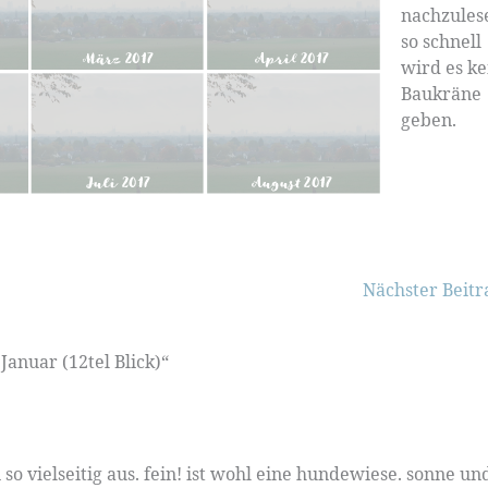
nachzules
so schnell
wird es ke
Baukräne
geben.
Nächster Beit
anuar (12tel Blick)“
 so vielseitig aus. fein! ist wohl eine hundewiese. sonne un