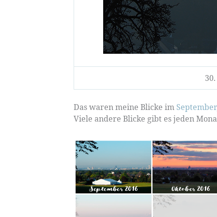
30.
Das waren meine Blicke im
September
Viele andere Blicke gibt es jeden Mona