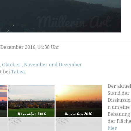
 Dezember 2016, 14:38 Uhr
,
Oktober ,
November
und Dezember
t bei
Tabea.
Der aktuel
Stand der
Disskussi
n um eine
Bebauung
der Fläche
hier