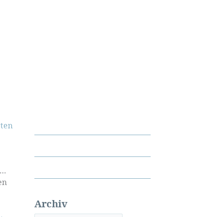
ten
t…
en
Archiv