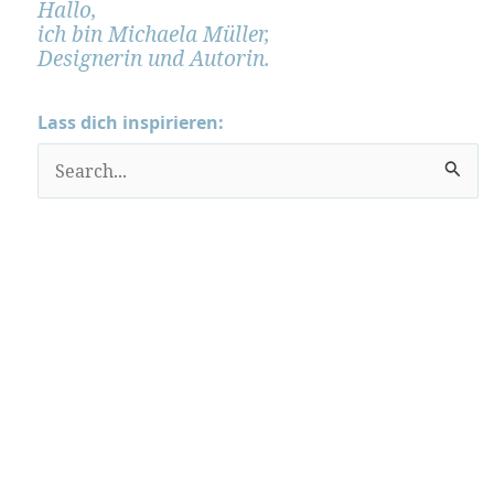
Hallo,
ich bin Michaela Müller,
Designerin und Autorin.
Lass dich inspirieren:
S
u
c
h
e
n
n
a
c