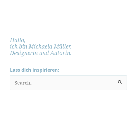
Hallo,
ich bin Michaela Müller,
Designerin und Autorin.
Lass dich inspirieren:
S
u
c
h
e