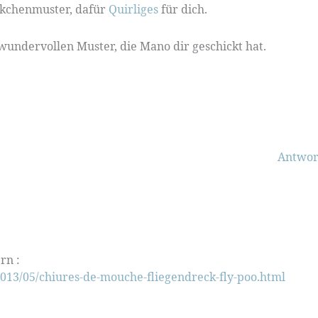
ckchenmuster, dafür
Quirliges
für dich.
 wundervollen Muster, die Mano dir geschickt hat.
Antwor
rn :
r/2013/05/chiures-de-mouche-fliegendreck-fly-poo.html