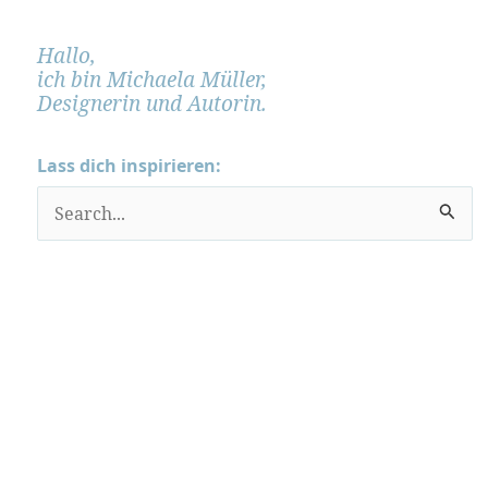
Hallo,
ich bin Michaela Müller,
Designerin und Autorin.
Lass dich inspirieren:
S
u
c
h
e
n
n
a