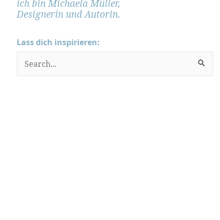
ich bin Michaela Müller,
Designerin und Autorin.
Lass dich inspirieren:
S
u
c
h
e
n
n
a
c
h