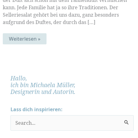
der Duft sich schön mit dem Tannenduft vermischen
kann. Jede Familie hat ja so ihre Traditionen. Der
Selleriesalat gehört bei uns dazu, ganz besonders
aufgrund des Duftes, der durch das […]
Selleriesalat:
Weiterlesen »
Adventspost
2019
Hallo,
ich bin Michaela Müller,
Designerin und Autorin.
Lass dich inspirieren:
S
u