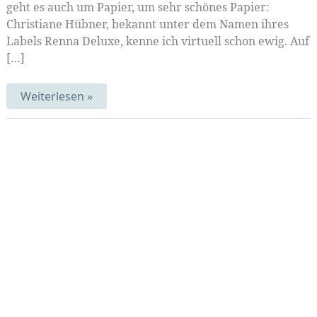
geht es auch um Papier, um sehr schönes Papier:
Christiane Hübner, bekannt unter dem Namen ihres
Labels Renna Deluxe, kenne ich virtuell schon ewig. Auf
[…]
Schönes
Weiterlesen »
Papier
|
Lexikon
der
Fische