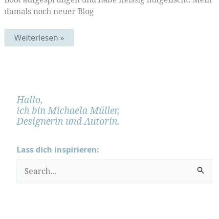
damals noch neuer Blog
Der
Weiterlesen »
Fisch
lebt!
Hallo,
ich bin Michaela Müller,
Designerin und Autorin.
Lass dich inspirieren:
S
u
c