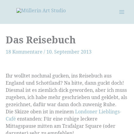
Zum
Inhalt
springen
Das Reisebuch
18 Kommentare
/
10. September 2013
Ihr wolltet nochmal gucken, ins Reisebuch aus
England und Schottland? Na bitte, dann guckt doch!
Diesmal ist es ziemlich dick geworden, aber ich muss
zugeben, ich habe mehr geschrieben und geklebt, als
gezeichnet, dafür war dann doch zuwenig Ruhe.
Die Skizze oben ist in meinem
Londoner Lieblings-
Café
enstanden: Für eine ruhige leckere
Mittagspause mitten am Trafalgar Square (oder
darunter) sehr zu empfehlen!