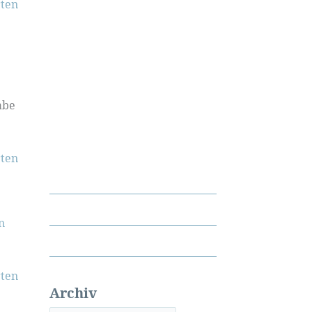
ten
abe
ten
n
ten
Archiv