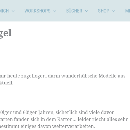
MICH
WORKSHOPS
BÜCHER
SHOP
M
gel
t mir heute zugeflogen, darin wunderhübsche Modelle aus
tuell.
ger und 60iger Jahren, sicherlich sind viele davon
rten fanden sich in dem Karton… leider riecht alles sehr
bestimmt einiges davon weiterverarbeiten.