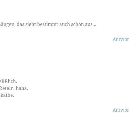
ne hängen, das sieht bestimmt auch schön aus…
Antwor
eRRlich.
Reteln. haha.
 käthe.
Antwor