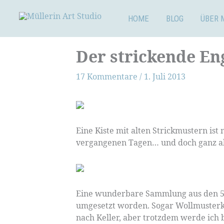
Zum
Inhalt
HOME
BLOG
ÜBER 
springen
Der strickende En
17 Kommentare
/
1. Juli 2013
Eine Kiste mit alten Strickmustern is
vergangenen Tagen… und doch ganz ak
Eine wunderbare Sammlung aus den 50i
umgesetzt worden. Sogar Wollmusterka
nach Keller, aber trotzdem werde ich 