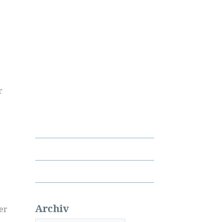
r
Archiv
er