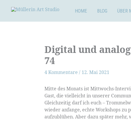
Zum
Inhalt
HOME
BLOG
ÜBER 
springen
Digital und analo
74
4 Kommentare
/
12. Mai 2021
Mitte des Monats ist Mittwochs-Interv
Gast, die vielleicht in unserer Communi
Gleichzeitig darf ich euch – Trommelw
wieder anfange, echte Workshops zu pl
aufzublühen. Aber dazu später mehr,