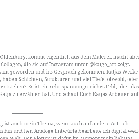
s Oldenburg, kommt eigentlich aus dem Malerei, macht abe
Collagen, die sie auf Instagram unter @katgo_art zeigt.
ksam geworden und ins Gespräch gekommen. Katjas Werke
, haben Schichten, Strukturen und viel Tiefe, obwohl, oder
al entstehen? Es ist ein sehr spannungsreiches Feld, über das
 Katja zu erzählen hat. Und schaut Euch Katjas Arbeiten auf
og ist auch mein Thema, wenn auch auf andere Art. Ich
n hin und her. Analoge Entwürfe bearbeite ich digital weit
oge Welt. Der Plotter ist dafür im Moment mein liebstes