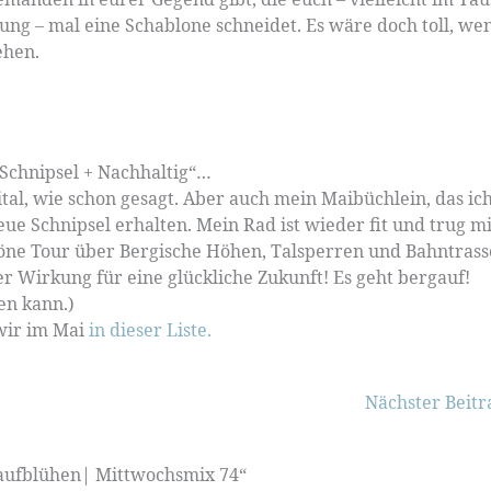
tung – mal eine Schablone schneidet. Es wäre doch toll, we
ehen.
„Schnipsel + Nachhaltig“…
tal, wie schon gesagt. Aber auch mein Maibüchlein, das ich
e Schnipsel erhalten. Mein Rad ist wieder fit und trug m
e Tour über Bergische Höhen, Talsperren und Bahntras
 Wirkung für eine glückliche Zukunft! Es geht bergauf!
en kann.)
wir im Mai
in dieser Liste.
Nächster Beit
 aufblühen| Mittwochsmix 74“