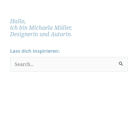
Hallo,
ich bin Michaela Müller,
Designerin und Autorin.
Lass dich inspirieren:
S
u
c
h
e
n
n