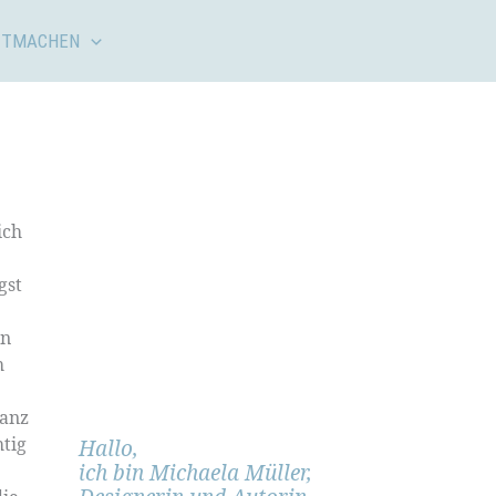
ITMACHEN
ich
gst
en
h
ganz
htig
Hallo,
ich bin Michaela Müller,