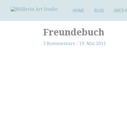
Zum
Inhalt
HOME
BLOG
ÜBER 
springen
Freundebuch
3 Kommentare
/
19. Mai 2011