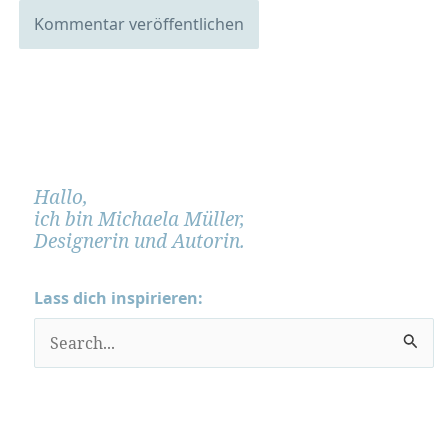
Hallo,
ich bin Michaela Müller,
Designerin und Autorin.
Lass dich inspirieren:
S
u
c
h