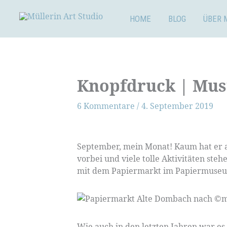
Zum
Inhalt
HOME
BLOG
ÜBER 
springen
Knopfdruck | Mus
6 Kommentare
/
4. September 2019
September, mein Monat! Kaum hat er an
vorbei und viele tolle Aktivitäten st
mit dem Papiermarkt im Papiermuseum
Wie auch in den letzten Jahren war es