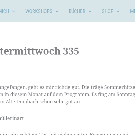
MICH
WORKSHOPS
BÜCHER
SHOP
M
termittwoch 335
gefangen, geht es mir richtig gut. Die träge Sommerhitze 
ehen in diesem Monat auf dem Programm. Es fing am Sonnta
 Alte Dombach schon sehr gut an.
 ein sehr schöner Tag mit vielen netten Begegnungen mit