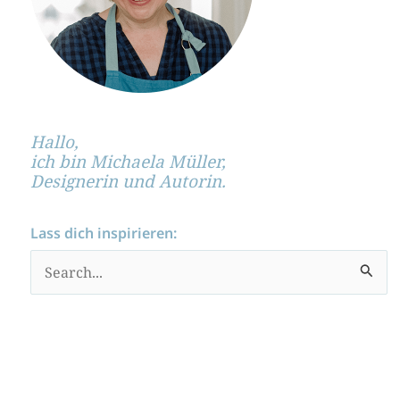
Hallo,
ich bin Michaela Müller,
Designerin und Autorin.
Lass dich inspirieren:
S
u
c
h
e