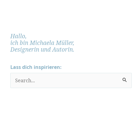
Hallo,
ich bin Michaela Müller,
Designerin und Autorin.
Lass dich inspirieren:
S
u
c
h
e
n