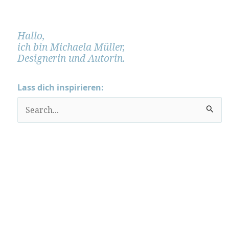
Hallo,
ich bin Michaela Müller,
Designerin und Autorin.
Lass dich inspirieren:
S
u
c
h
e
n
n