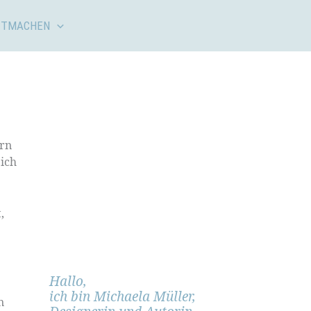
ITMACHEN
ern
 ich
,
Hallo,
ich bin Michaela Müller,
n