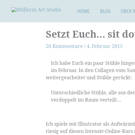
Zum
Inhalt
HOME
BLOG
ÜBER 
springen
Setzt Euch… sit d
20 Kommentare
/
4. Februar 2015
Ich habe Euch ein paar Stühle hinge
im Februar. In den Collagen vom Son
weitergearbeitet und Stühle gerückt:
Unterschiedliche Stühle, alle aus de
verdoppelt im Raum verteilt…
Ich spiele mit Illustrator als Aufwär
riesig auf diesen Intensiv-Online-Ku