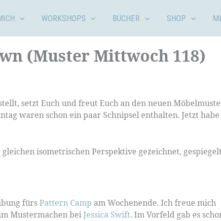
MICH
WORKSHOPS
BÜCHER
SHOP
M
own (Muster Mittwoch 118)
stellt, setzt Euch und freut Euch an den neuen Möbelmust
ntag waren schon ein paar Schnipsel enthalten. Jetzt habe
r gleichen isometrischen Perspektive gezeichnet, gespiegelt
mübung fürs
Pattern Camp
am Wochenende. Ich freue mich
rs im Mustermachen bei
Jessica Swift
. Im Vorfeld gab es scho