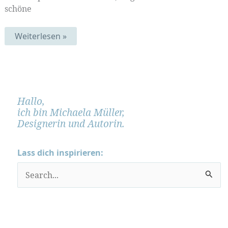
schöne
Blaues
Weiterlesen »
Fernweh
|
MittwochsMIX
132
Hallo,
ich bin Michaela Müller,
Designerin und Autorin.
Lass dich inspirieren:
S
u
c
h