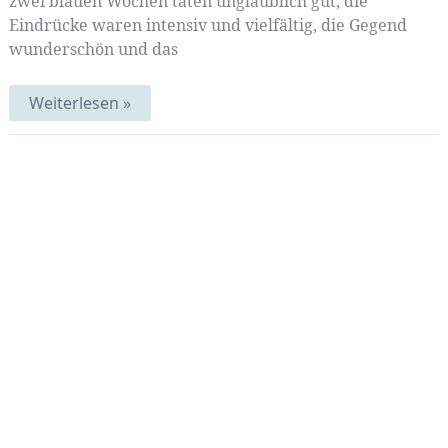
zwei blauen Wochen taten unglaublich gut, die
Eindrücke waren intensiv und vielfältig, die Gegend
wunderschön und das
Bretange
Weiterlesen »
bleu
|
MittwochsMIX
134