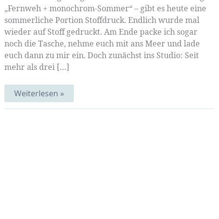
„Fernweh + monochrom-Sommer“ – gibt es heute eine
sommerliche Portion Stoffdruck. Endlich wurde mal
wieder auf Stoff gedruckt. Am Ende packe ich sogar
noch die Tasche, nehme euch mit ans Meer und lade
euch dann zu mir ein. Doch zunächst ins Studio: Seit
mehr als drei […]
Stoff,
Weiterlesen »
Schablonen,
Sonne
…
und
bald
September|
MittwochsMIX
138