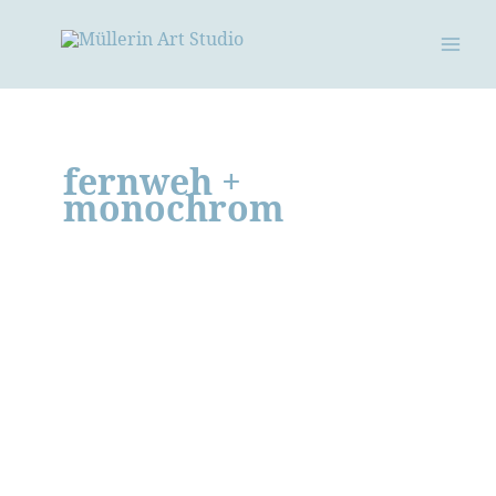
Zum
Inhalt
springen
fernweh +
monochrom