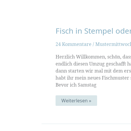
Fisch in Stempel od
24 Kommentare
/
Mustermittwoc
Herzlich Willkommen, schön, dass 
endlich diesen Umzug geschafft h
dann starten wir mal mit dem er
habt ihr mein neues Fischmuster
Bevor ich Samstag
Fisch
Weiterlesen »
in
Stempel
oder
Schablone
|
Muster-