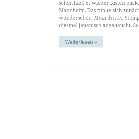
schon hieß es wieder Kisten pac
Mannheim. Das fühlte sich zunäc
wunderschön. Mein dritter Stemp
diesmal japanisch angehaucht. S
Müllerin
Weiterlesen »
auf
Tour
|
Mustermittwoch
312